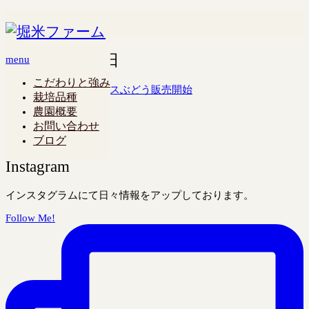
ホーム
2024年 7月 15日
2024年 7月 15日
menu
こだわりと強み
2024年度 ハウスぶどう販売開始
栽培品種
お知らせ
農園概要
2024.7.15
お問い合わせ
トップページに戻る
ブログ
Instagram
インスタグラムにて日々情報をアップしております。
Follow Me!